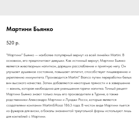
Мартини Бьянко
520
р.
"Мартини" Бьянко — наиболее популярный вермут из всей линейки Martini. В
основном, его предпочитают девушки. Как истинный вермут, Мартини Бьянко
является животворным напитком, дарящим расслабление и приятную негу. Он
улучшает душевное состояние, повышает аппетит, способствует пищеварению и
укреплению иммунитета. Производится Martini" Bianco путем переработки белых
вин высокого качества. Затем добавляются некоторые пряности и в завершение
— ваниль, которая необходима для уменьшения горечи напитка. Точный рецепт
Мартини Бьянко знают только лишь его производители в Турине, а также
родственники Александро Мартини и Луиджи Росси, которые являются
создателями компании Martini&Rossi 1863 года. В чистом виде Мартини пьется
из фужеров для виски, а бокалы знаменитой треугольной формы используют лишь
для коктейлей с Мартини.