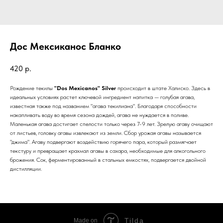
Дос Мексиканос Бланко
420
р.
Рождение текилы
"Dos Mexicanos"
Silver
происходит в штате Халиско. Здесь в
идеальных условиях растет ключевой ингредиент напитка — голубая агава,
известная также под названием "агава текилиана". Благодаря способности
накапливать воду во время сезона дождей, агава не нуждается в поливе.
Маленькая агава достигает спелости только через 7-9 лет. Зрелую агаву очищают
от листьев, головку агавы извлекают из земли. Сбор урожая агавы называется
"джима". Агаву подвергают воздействию горячего пара, который размягчает
текстуру и превращает крахмал агавы в сахара, необходимые для алкогольного
брожения. Сок, ферментированный в стальных емкостях, подвергается двойной
дистилляции.
Tilda
Made on