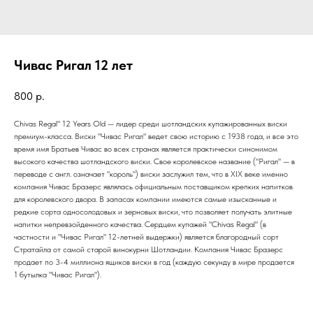
Чивас Ригал 12 лет
800
р.
Chivas Regal" 12 Years Old — лидер среди шотландских купажированных виски
премиум-класса. Виски "Чивас Ригал" ведет свою историю с 1938 года, и все это
время имя Братьев Чивас во всех странах является практически синонимом
высокого качества шотландского виски. Свое королевское название ("Ригал" — в
переводе с англ. означает "король") виски заслужил тем, что в XIX веке именно
компания Чивас Бразерс являлась официальным поставщиком крепких напитков
для королевского двора. В запасах компании имеются самые изысканные и
редкие сорта односолодовых и зерновых виски, что позволяет получать элитные
напитки непревзойденного качества. Сердцем купажей "Chivas Regal" (в
частности и "Чивас Ригал" 12-летней выдержки) является благородный сорт
Стратайла от самой старой винокурни Шотландии. Компания Чивас Бразерс
продает по 3-4 миллиона ящиков виски в год (каждую секунду в мире продается
1 бутылка "Чивас Ригал").