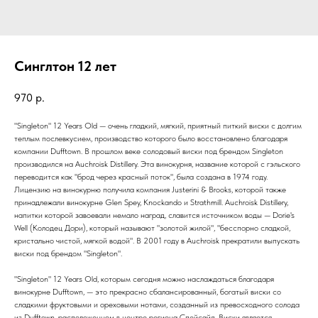
Синглтон 12 лет
970
р.
"Singleton" 12 Years Old — очень гладкий, мягкий, приятный питкий виски с долгим
теплым послевкусием, производство которого было восстановлено благодаря
компании Dufftown. В прошлом веке солодовый виски под брендом Singleton
производился на Auchroisk Distillery. Эта винокурня, название которой с гэльского
переводится как "брод через красный поток", была создана в 1974 году.
Лицензию на винокурню получила компания Justerini & Brooks, которой также
принадлежали винокурне Glen Spey, Knockando и Strathmill. Auchroisk Distillery,
напитки которой завоевали немало наград, славится источником воды — Dorie's
Well (Колодец Дори), который называют "золотой жилой", "бесспорно сладкой,
кристально чистой, мягкой водой". В 2001 году в Auchroisk прекратили выпускать
виски под брендом "Singleton".
"Singleton" 12 Years Old, которым сегодня можно наслаждаться благодаря
винокурне Dufftown, — это прекрасно сбалансированный, богатый виски со
сладкими фруктовыми и ореховыми нотами, созданный из превосходного солода
из Dufftown, расположенном в центре региона Спейсайд. Виски является