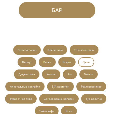
БАР
Красное вино
Белое вино
Игристое вино
Вермут
Виски
Водка
Джин
Диджестивы
Коньяк
Ром
Текила
Алкогольные коктейли
Б/А коктейли
Разливное пиво
Бутылочное пиво
Согревающие напитки
Б/а напитки
Чай и кофе
Соки