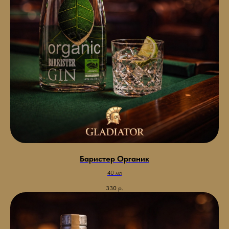
Баристер Органик
40 мл
330
р.