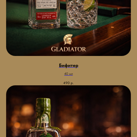
Бифитер
40 мл
490
р.