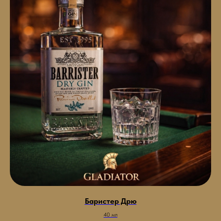
Баристер Дрю
40 мл