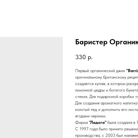
Баристер Органи
330
р.
Первый органический джин
"Barri
оригинальному британскому рецеп
создается купаж, в котором раск
лимонной цедры и богатого букет
стекла. Для подарочной коробки 
Для создания ароматного напитка н
колотый лед и дополнить его лист
ягодами черники.
Фирма
"Ладога"
была создана в 
С 1997 года было принято решени
производства, с 2003 был налаже