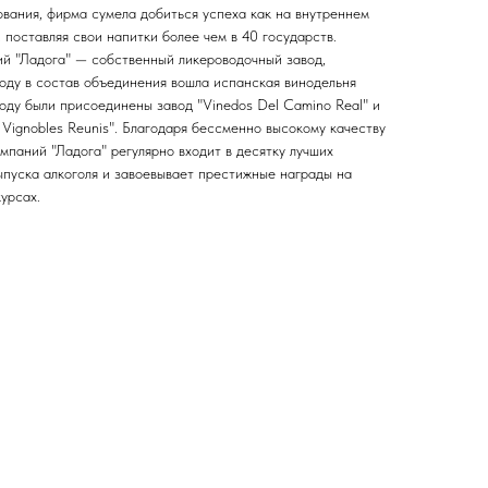
вания, фирма сумела добиться успеха как на внутреннем
 поставляя свои напитки более чем в 40 государств.
ий "Ладога" — собственный ликероводочный завод,
году в состав объединения вошла испанская винодельня
 году были присоединены завод "Vinedos Del Camino Real" и
Vignobles Reunis". Благодаря бессменно высокому качеству
мпаний "Ладога" регулярно входит в десятку лучших
ыпуска алкоголя и завоевывает престижные награды на
урсах.