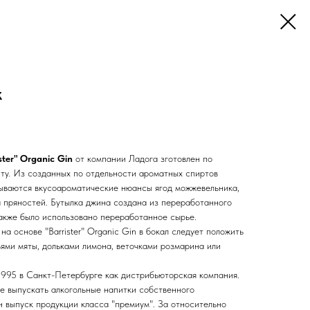
к
ster" Organic Gin
от компании Ладога зготовлен по
ту. Из созданных по отдельности ароматных спиртов
рываются вкусоароматические нюансы ягод можжевельника,
а пряностей. Бутылка джина создана из переработанного
также было использовано переработанное сырье.
а основе "Barrister" Organic Gin в бокал следует положить
ьями мяты, дольками лимона, веточками розмарина или
1995 в Санкт-Петербурге как дистрибьюторская компания.
е выпускать алкогольные напитки собственного
н выпуск продукции класса "премиум". За относительно